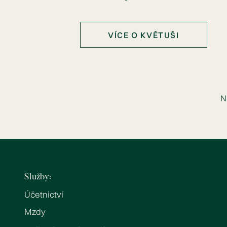
VÍCE O KVĚTUŠI
N
Služby:
Účetnictví
Mzdy