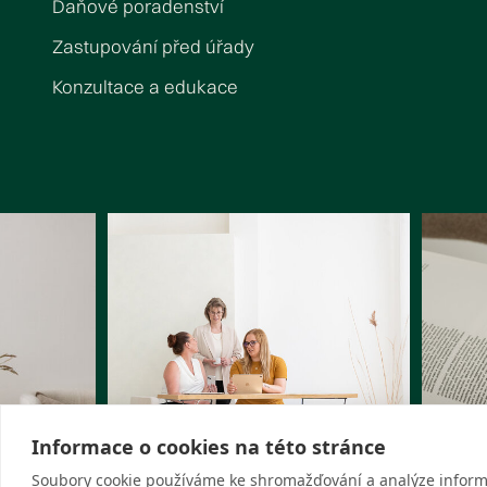
Daňové poradenství
Zastupování před úřady
Konzultace a edukace
Informace o cookies na této stránce
Soubory cookie používáme ke shromažďování a analýze inform