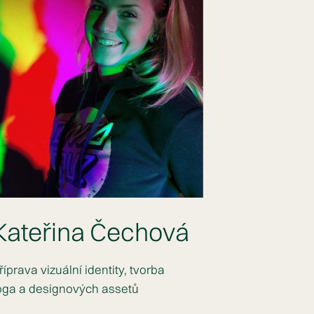
Kateřina Čechová
říprava vizuální identity, tvorba
oga a designových assetů