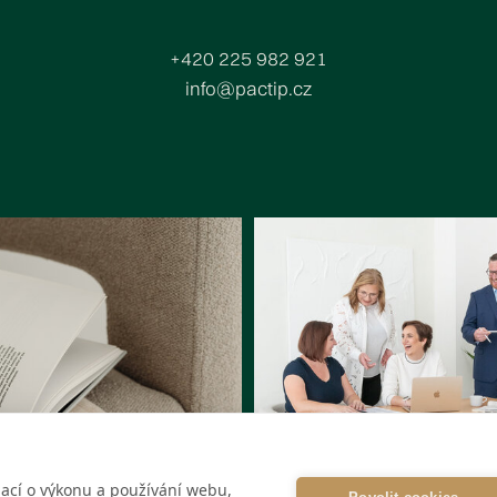
+420 225 982 921
info@pactip.cz
Placeholder
Switzer Bold
ací o výkonu a používání webu,