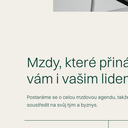
Mzdy, které přiná
vám i vašim lid
Postaráme se o celou mzdovou agendu, takž
soustředit na svůj tým a byznys.