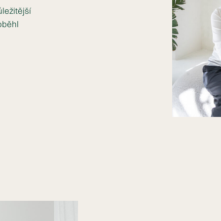
ežitější
oběhl