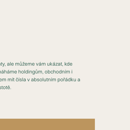
nty, ale můžeme vám ukázat, kde
Pomáháme holdingům, obchodním i
lem mít čísla v absolutním pořádku a
totě.