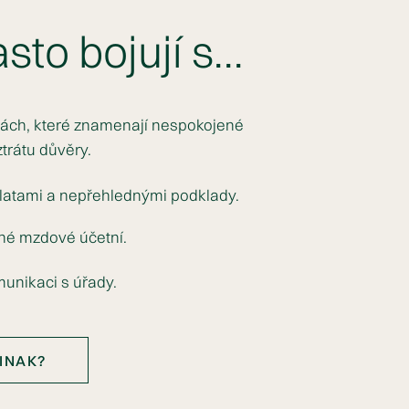
to bojují s...
ách, které znamenají nespokojené
trátu důvěry.
atami a nepřehlednými podklady.
dné mzdové účetní.
unikaci s úřady.
INAK?