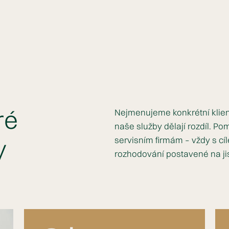
ré
Nejmenujeme konkrétní klie
naše služby dělají rozdíl. 
y
servisním firmám – vždy s cí
rozhodování postavené na jis