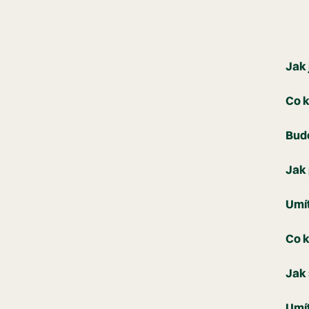
Jak 
Co k
Bude
Jak
Umí
Co 
Jak 
Umít