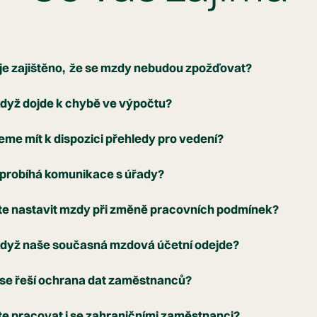
je zajištěno, že se mzdy nebudou zpožďovat?
dyž dojde k chybě ve výpočtu?
me mít k dispozici přehledy pro vedení?
 probíhá komunikace s úřady?
te nastavit mzdy při změně pracovních podmínek?
když naše současná mzdová účetní odejde?
se řeší ochrana dat zaměstnanců?
e pracovat i se zahraničními zaměstnanci?