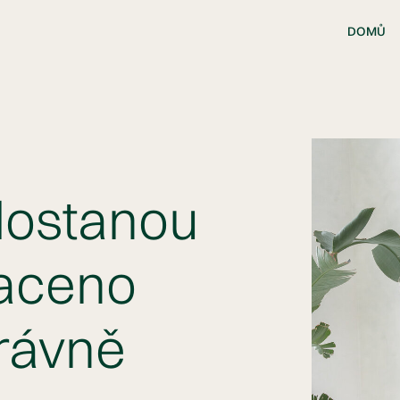
DOMŮ
 dostanou
laceno
rávně