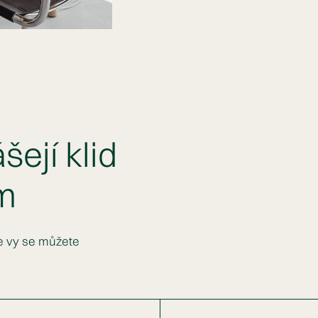
šejí klid
em
e vy se můžete