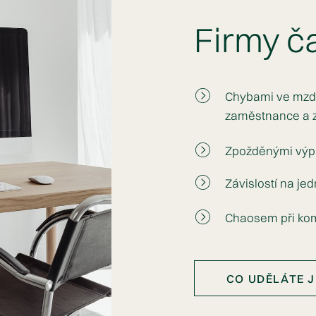
Firmy čas
Chybami ve mzd
zaměstnance a z
Zpožděnými výpl
Závislostí na je
Chaosem při kom
CO UDĚLÁTE J